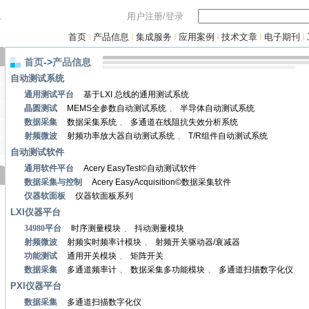
用户注册/登录
首页
产品信息
集成服务
应用案例
技术文章
电子期刊
|
|
|
|
|
|
首页
->
产品信息
自动测试系统
通用测试平台
基于LXI 总线的通用测试系统
晶圆测试
MEMS全参数自动测试系统
、
半导体自动测试系统
数据采集
数据采集系统
、
多通道在线阻抗失效分析系统
射频微波
射频功率放大器自动测试系统
、
T/R组件自动测试系统
自动测试软件
通用软件平台
Acery EasyTest©自动测试软件
数据采集与控制
Acery EasyAcquisition©数据采集软件
仪器软面板
仪器软面板系列
LXI仪器平台
34980平台
时序测量模块
、
抖动测量模块
射频微波
射频实时频率计模块
、
射频开关驱动器/衰减器
功能测试
通用开关模块
、
矩阵开关
数据采集
多通道频率计
、
数据采集多功能模块
、
多通道扫描数字化仪
PXI仪器平台
数据采集
多通道扫描数字化仪